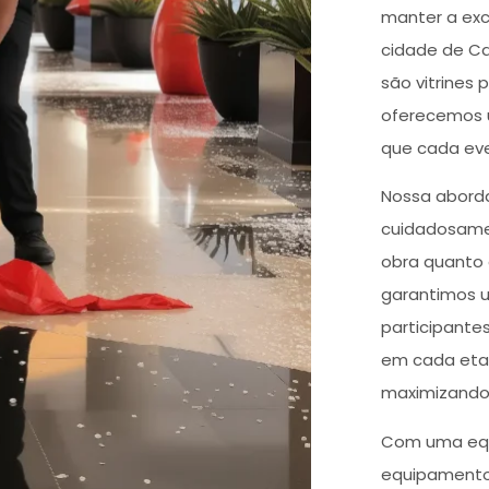
manter a exce
cidade de C
são vitrines 
oferecemos u
que cada eve
Nossa abord
cuidadosamen
obra quanto 
garantimos u
participante
em cada etap
maximizando 
Com uma equ
equipamento